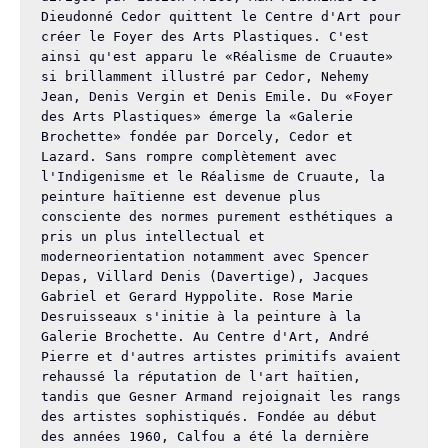
Dieudonné Cedor quittent le Centre d'Art pour 
créer le Foyer des Arts Plastiques. C'est 
ainsi qu'est apparu le «Réalisme de Cruaute» 
si brillamment illustré par Cedor, Nehemy 
Jean, Denis Vergin et Denis Emile. Du «Foyer 
des Arts Plastiques» émerge la «Galerie 
Brochette» fondée par Dorcely, Cedor et 
Lazard. Sans rompre complètement avec 
l'Indigenisme et le Réalisme de Cruaute, la 
peinture haïtienne est devenue plus 
consciente des normes purement esthétiques a 
pris un plus intellectual et 
moderneorientation notamment avec Spencer 
Depas, Villard Denis (Davertige), Jacques 
Gabriel et Gerard Hyppolite. Rose Marie 
Desruisseaux s'initie à la peinture à la 
Galerie Brochette. Au Centre d'Art, André 
Pierre et d'autres artistes primitifs avaient 
rehaussé la réputation de l'art haïtien, 
tandis que Gesner Armand rejoignait les rangs 
des artistes sophistiqués. Fondée au début 
des années 1960, Calfou a été la dernière 