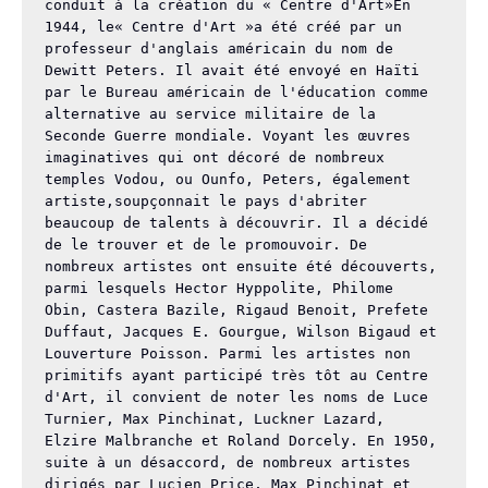
conduit à la création du « Centre d'Art»En 
1944, le« Centre d'Art »a été créé par un 
professeur d'anglais américain du nom de 
Dewitt Peters. Il avait été envoyé en Haïti 
par le Bureau américain de l'éducation comme 
alternative au service militaire de la 
Seconde Guerre mondiale. Voyant les œuvres 
imaginatives qui ont décoré de nombreux 
temples Vodou, ou Ounfo, Peters, également 
artiste,soupçonnait le pays d'abriter 
beaucoup de talents à découvrir. Il a décidé 
de le trouver et de le promouvoir. De 
nombreux artistes ont ensuite été découverts, 
parmi lesquels Hector Hyppolite, Philome 
Obin, Castera Bazile, Rigaud Benoit, Prefete 
Duffaut, Jacques E. Gourgue, Wilson Bigaud et 
Louverture Poisson. Parmi les artistes non 
primitifs ayant participé très tôt au Centre 
d'Art, il convient de noter les noms de Luce 
Turnier, Max Pinchinat, Luckner Lazard, 
Elzire Malbranche et Roland Dorcely. En 1950, 
suite à un désaccord, de nombreux artistes 
dirigés par Lucien Price, Max Pinchinat et 