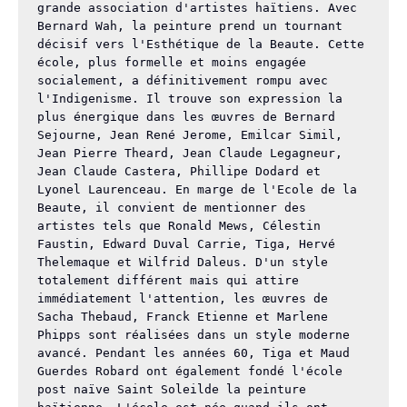
grande association d'artistes haïtiens. Avec 
Bernard Wah, la peinture prend un tournant 
décisif vers l'Esthétique de la Beaute. Cette 
école, plus formelle et moins engagée 
socialement, a définitivement rompu avec 
l'Indigenisme. Il trouve son expression la 
plus énergique dans les œuvres de Bernard 
Sejourne, Jean René Jerome, Emilcar Simil, 
Jean Pierre Theard, Jean Claude Legagneur, 
Jean Claude Castera, Phillipe Dodard et 
Lyonel Laurenceau. En marge de l'Ecole de la 
Beaute, il convient de mentionner des 
artistes tels que Ronald Mews, Célestin 
Faustin, Edward Duval Carrie, Tiga, Hervé 
Thelemaque et Wilfrid Daleus. D'un style 
totalement différent mais qui attire 
immédiatement l'attention, les œuvres de 
Sacha Thebaud, Franck Etienne et Marlene 
Phipps sont réalisées dans un style moderne 
avancé. Pendant les années 60, Tiga et Maud 
Guerdes Robard ont également fondé l'école 
post naïve Saint Soleilde la peinture 