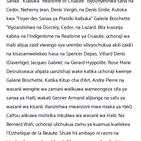
Sanaa”. Kuibuka “Realisme of Cruaute” iliyoonyeshwa sana na
Cedor, Nehemy Jean, Denis Vergin, na Denis Emile. Kutoka
kwa “Foyer des Sanaa ya Plastiki itaibuka” Galerie Brochette
“iliyoanzishwa na Dorcely, Cedor, na Lazard. Bila kuvunja
kabisa na l’Indigenisme na Realisme ya Cruaute, uchoraji wa
Haiti alijua zaidi viwango vya urembo vilivyochukua akili zaidi.
l
na kisasa
mwelekeo hasa na Spencer Depas, Villard Denis
(Davertige), Jacques Gabriel, na Gerard Hyppolite. Rose Marie
Desruisseaux alipata uanzishaji wake katika uchoraji kwenye
Galerie Brochette. Katika Kituo cha d’Art, Andre Pierre na
wasanii wengine wa zamani walikuwa wameongeza sifa ya
sanaa ya Haiti, wakati Gesner Armand alijiunga na safu ya
wasanii wa kisanii. Ilianzishwa mwanzoni mwa miaka ya 1960,
Calfou alikuwa mshirika mkubwa wa wasanii wa Haiti. Na
Bernard Wah, uchoraji ulichukua zamu ya kuamua kuelekea
l’Esthetique de la Beaute. Shule hii ambayo ni rasmi na