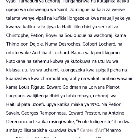
vyao. Tamaduni ya uchoraji iliunganishwa na kutajirika katika
upepo wa ulimwengu wa Saint Domingue na kazi za wenye
talanta wenye vipaji na kufikia
iliongezeka kwa mauaji yake ya
kwanza katika taifa jipya la Haiti lililo chini ya serikali za
Christophe, Petion, Boyer na Soulouque na wachoraji kama
Thimoleon Dejoie, Numa Desroches, Colbert Lochard, na
mtoto wake Archibald Lochard. Baada ya kipindi kigumu
kutokana na sehemu kubwa ya kutokuwa na utulivu wa
kisiasa, utulivu wa uchumi, kuongezeka kwa upigaji picha na
kuanzishwa kwa chromolithography na wakati ambao wasanii
kama Louis Rigaud, Edward Goldman na Lorvana Pierrot
Lagojunis walijitenga dhidi ya tabia mbaya, uchoraji wa
Haiti ulipata uzoefu upya katika miaka ya 1930. Na Petion
Savain, Georges Ramponneau, Edward Preston, na Antoine
Derenoncourt katika msingi wake, “Ecole Indigeniste” iliundwa
ambayo ilisababisha kuundwa kwa ”
Center d’Art
“Mnamo