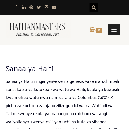
Skip
to
content
0
Sanaa ya Haiti
Sanaa ya Haiti iliingia yenyewe na genesis yake inarudi mbali
sana, kabla ya kutokea kwa watu wa Haiti, kabla ya kuwasili
kwa meli za watumwa na misafara ya Columbus (1492) .Ki
picha za kuchora za ajabu zilizogunduliwa na Wahindi wa
Taino kwenye ukuta ya mapango na michoro ya rangi
waliyoifanya kwenye miili yao uchi na kuta za vibanda