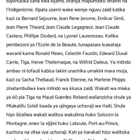
isiyohusika sana kwa kijamii, ilifanya mapumziko dhahiri na
l’Indigenisme. Ilipata usemi wake wenye nguvu zaidi katika
kazi za Bernard Sejourne, Jean Rene Jerome, Emilcar Simil,
Jean Pierre Theard, Jean Claude Legagneur, Jean Claude
Castera, Phillipe Dodard, na Lyonel Laurenceau. Katika
pembezoni ya l’Ecole de la Beaute, tunapaswa kuwataja
wasanii kama Ronald Mews, Celestin Faustin, Edward Duval
Carrie, Tiga, Herve Thelemaque, na Wilfrid Daleus. Ya mtindo
ambao ni tofauti kabisa lakini unashika umakini mara moja,
kazi za Sacha Thebaud, Franck Etienne, na Marlene Phipps
zinatambuliwa kwa mtindo wa kisasa zaidi. Wakati wa miaka
ya 60 pia Tiga na Maud Guerdes Robard walianzisha shule ya
Mtakatifu Soleil baada ya ujingaya uchoraji wa Haiti. Shule
hiyo ilizaliwa wakati walitoa wakulima huko Soisson-la
Montagne, eneo la vijijini huko Laboule, Port-au-Prince,
kuchora na vifaa vya uchoraji. Kati ya harakati hizo walitoka