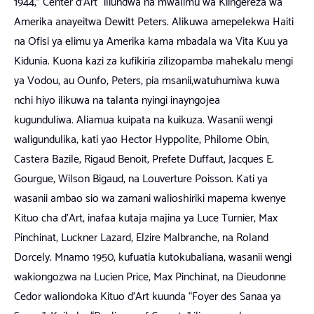
1944,” Center d’Art “iliundwa na mwalimu wa Kiingereza wa
Amerika anayeitwa Dewitt Peters. Alikuwa amepelekwa Haiti
na Ofisi ya elimu ya Amerika kama mbadala wa Vita Kuu ya
Kidunia. Kuona kazi za kufikiria zilizopamba mahekalu mengi
ya Vodou, au Ounfo, Peters, pia msanii,watuhumiwa kuwa
nchi hiyo ilikuwa na talanta nyingi inayngojea
kugunduliwa. Aliamua kuipata na kuikuza. Wasanii wengi
waligundulika, kati yao Hector Hyppolite, Philome Obin,
Castera Bazile, Rigaud Benoit, Prefete Duffaut, Jacques E.
Gourgue, Wilson Bigaud, na Louverture Poisson. Kati ya
wasanii ambao sio wa zamani walioshiriki mapema kwenye
Kituo cha d’Art, inafaa kutaja majina ya Luce Turnier, Max
Pinchinat, Luckner Lazard, Elzire Malbranche, na Roland
Dorcely. Mnamo 1950, kufuatia kutokubaliana, wasanii wengi
wakiongozwa na Lucien Price, Max Pinchinat, na Dieudonne
Cedor waliondoka Kituo d’Art kuunda “Foyer des Sanaa ya