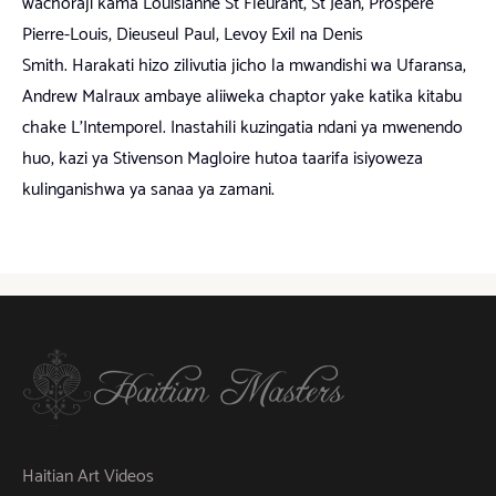
wachoraji kama Louisianne St Fleurant, St Jean, Prospere
Pierre-Louis, Dieuseul Paul, Levoy Exil na Denis
Smith. Harakati hizo zilivutia jicho la mwandishi wa Ufaransa,
Andrew Malraux ambaye aliiweka chaptor yake katika kitabu
chake L’Intemporel. Inastahili kuzingatia ndani ya mwenendo
huo, kazi ya Stivenson Magloire hutoa taarifa isiyoweza
kulinganishwa ya sanaa ya zamani.
Haitian Art Videos